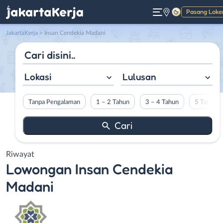
Pasang Loke
Gelap
JakartaKerja
>
Insan Cendekia Madani
Lokasi
Lulusan
Tanpa Pengalaman
1 – 2 Tahun
3 – 4 Tahun
5 Tahun L
Riwayat
Lowongan
Insan Cendekia
Madani