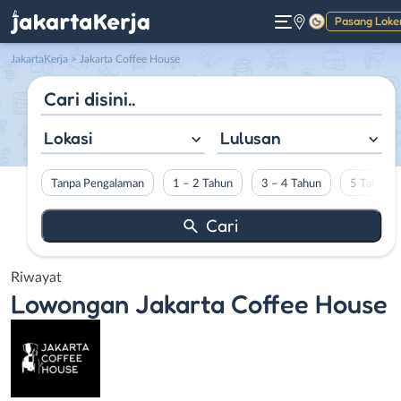
Pasang Loke
Gelap
JakartaKerja
>
Jakarta Coffee House
Lokasi
Lulusan
Tanpa Pengalaman
1 – 2 Tahun
3 – 4 Tahun
5 Tahun L
Riwayat
Lowongan
Jakarta Coffee House