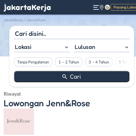
Pasang Loke
Gelap
JakartaKerja
>
Jenn&Rose
Lokasi
Lulusan
Tanpa Pengalaman
1 – 2 Tahun
3 – 4 Tahun
5 Tahun L
Riwayat
Lowongan
Jenn&Rose