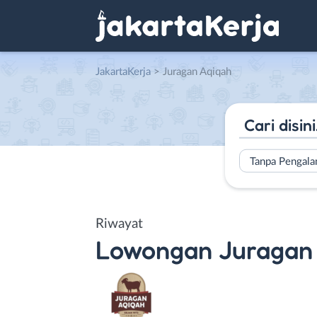
JakartaKerja
>
Juragan Aqiqah
Tanpa Pengal
Riwayat
Lowongan
Juragan