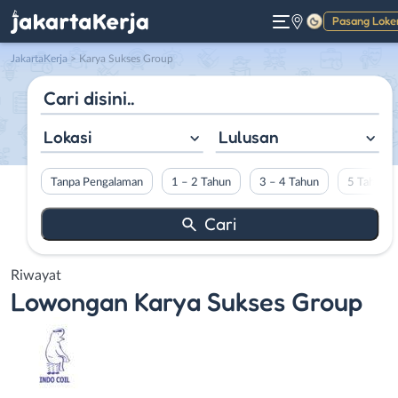
Pasang Loke
Gelap
JakartaKerja
>
Karya Sukses Group
Lokasi
Lulusan
Tanpa Pengalaman
1 – 2 Tahun
3 – 4 Tahun
5 Tahun L
Riwayat
Lowongan
Karya Sukses Group