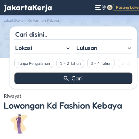
Pasang Loke
Gelap
JakartaKerja
>
Kd Fashion Kebaya
Lokasi
Lulusan
Tanpa Pengalaman
1 – 2 Tahun
3 – 4 Tahun
5 Tahun L
Riwayat
Lowongan
Kd Fashion Kebaya