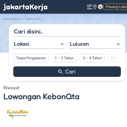
Pasang Loke
Gelap
JakartaKerja
>
KebonQta
Lokasi
Lulusan
Tanpa Pengalaman
1 – 2 Tahun
3 – 4 Tahun
5 Tahun L
Riwayat
Lowongan
KebonQta