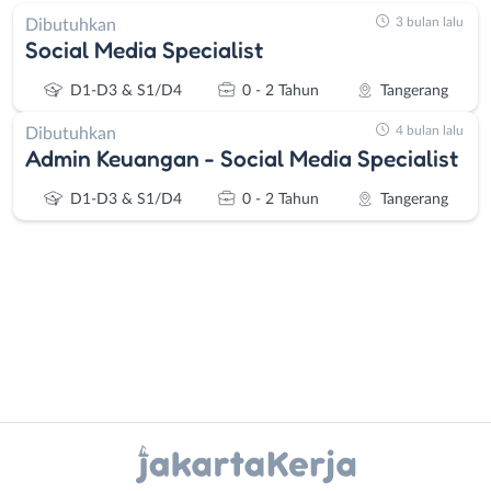
3 bulan lalu
Dibutuhkan
Social Media Specialist
D1-D3 & S1/D4
0 - 2 Tahun
Tangerang
4 bulan lalu
Dibutuhkan
Admin Keuangan - Social Media Specialist
D1-D3 & S1/D4
0 - 2 Tahun
Tangerang
Administrasi
Bebas
Ahli
(Remote
Instagram
WhatsApp
Gizi
Work)
Ahli
Bekasi
X - Twitter
Telegram
Kecantikan
Bogor
Analis
Depok
Kanal Lainnya..