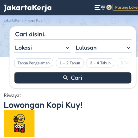
Pasang Loke
Gelap
JakartaKerja
>
Kopi Kuy!
Lokasi
Lulusan
Tanpa Pengalaman
1 – 2 Tahun
3 – 4 Tahun
5 Tahun L
Riwayat
Lowongan
Kopi Kuy!