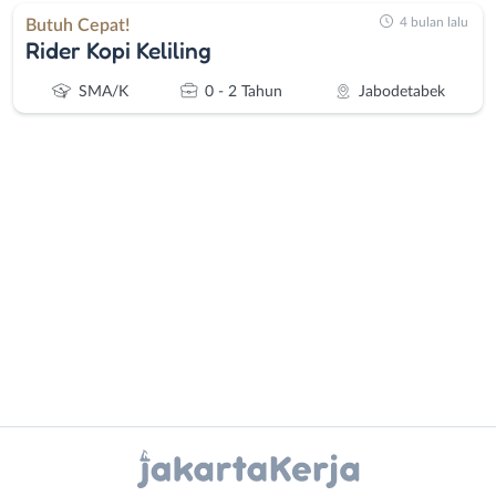
4 bulan lalu
Butuh Cepat!
Rider Kopi Keliling
SMA/K
0 - 2 Tahun
Jabodetabek
Administrasi
Bebas
Ahli
(Remote
Gizi
Work)
Ahli
Bekasi
Kecantikan
Bogor
Analis
Depok
Instagram
WhatsApp
/
Jakarta
Peneliti
Barat
X - Twitter
Telegram
Animator
Jakarta
Apoteker
Pusat
Kanal Lainnya..
Arsitek
Jakarta