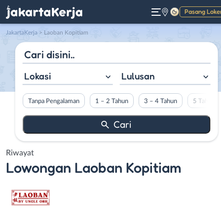
Pasang Loke
Gelap
JakartaKerja
>
Laoban Kopitiam
Lokasi
Lulusan
Tanpa Pengalaman
1 – 2 Tahun
3 – 4 Tahun
5 Tahun L
Riwayat
Lowongan
Laoban Kopitiam