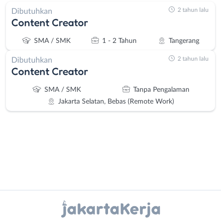
2 tahun lalu
Dibutuhkan
Content Creator
SMA / SMK
1 - 2 Tahun
Tangerang
2 tahun lalu
Dibutuhkan
Content Creator
SMA / SMK
Tanpa Pengalaman
Jakarta Selatan, Bebas (Remote Work)
Administrasi
Bebas
Instagram
WhatsApp
Ahli
(Remote
Gizi
Work)
X - Twitter
Telegram
Ahli
Bekasi
Kecantikan
Bogor
Kanal Lainnya..