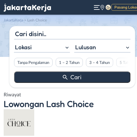
Pasang Loke
Gelap
JakartaKerja
>
Lash Choice
Lokasi
Lulusan
Tanpa Pengalaman
1 – 2 Tahun
3 – 4 Tahun
5 Tahun L
Riwayat
Lowongan
Lash Choice