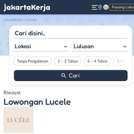
Pasang Loke
Gelap
JakartaKerja
>
Lucele
Lokasi
Lulusan
Tanpa Pengalaman
1 – 2 Tahun
3 – 4 Tahun
5 Tahun L
Riwayat
Lowongan
Lucele