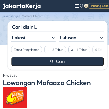
Pasang Loke
Gelap
JakartaKerja
>
Mafaaza Chicken
Lokasi
Lulusan
Tanpa Pengalaman
1 – 2 Tahun
3 – 4 Tahun
5 Tahun L
Riwayat
Lowongan
Mafaaza Chicken