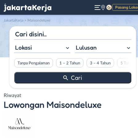
Pasang Loke
Gelap
JakartaKerja
>
Maisondeluxe
Lokasi
Lulusan
Tanpa Pengalaman
1 – 2 Tahun
3 – 4 Tahun
5 Tahun L
Riwayat
Lowongan
Maisondeluxe