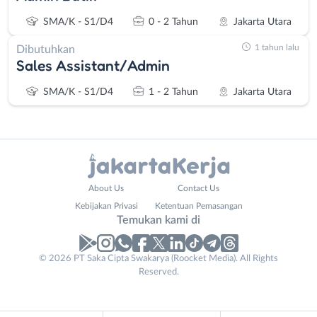
SMA/K - S1/D4
0 - 2 Tahun
Jakarta Utara
1 tahun lalu
Dibutuhkan
Sales Assistant/Admin
SMA/K - S1/D4
1 - 2 Tahun
Jakarta Utara
Administrasi
Bebas
About Us
Contact Us
Ahli
(Remote
Kebijakan Privasi
Ketentuan Pemasangan
Gizi
Work)
Temukan kami di
Ahli
Bekasi
Kecantikan
Bogor
© 2026 PT Saka Cipta Swakarya (Roocket Media). All Rights
Analis
Depok
Reserved.
/
Jakarta
Peneliti
Barat
Animator
Jakarta