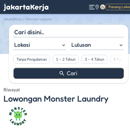
Pasang Loke
Gelap
JakartaKerja
>
Monster Laundry
Lokasi
Lulusan
Tanpa Pengalaman
1 – 2 Tahun
3 – 4 Tahun
5 Tahun L
Riwayat
Lowongan
Monster Laundry