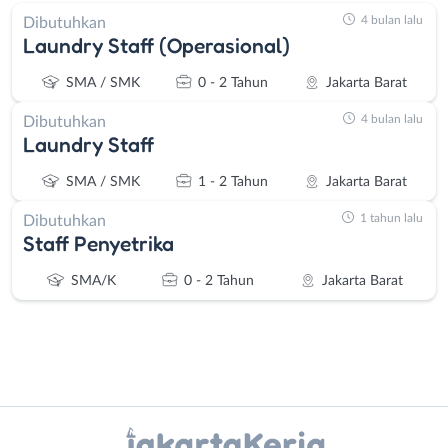
4 bulan lalu
Dibutuhkan
Laundry Staff (Operasional)
SMA / SMK
0 - 2 Tahun
Jakarta Barat
4 bulan lalu
Dibutuhkan
Laundry Staff
SMA / SMK
1 - 2 Tahun
Jakarta Barat
1 tahun lalu
Dibutuhkan
Staff Penyetrika
SMA/K
0 - 2 Tahun
Jakarta Barat
Instagram
WhatsApp
Administrasi
Bebas
X - Twitter
Telegram
Ahli
(Remote