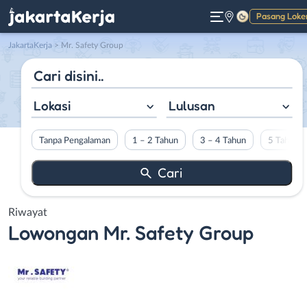
Pasang Loke
Gelap
JakartaKerja
>
Mr. Safety Group
Lokasi
Lulusan
Tanpa Pengalaman
1 – 2 Tahun
3 – 4 Tahun
5 Tahun L
Riwayat
Lowongan
Mr. Safety Group