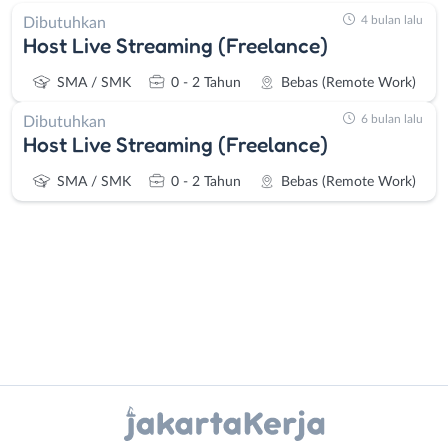
4 bulan lalu
Dibutuhkan
Host Live Streaming (Freelance)
SMA / SMK
0 - 2 Tahun
Bebas (Remote Work)
6 bulan lalu
Dibutuhkan
Host Live Streaming (Freelance)
SMA / SMK
0 - 2 Tahun
Bebas (Remote Work)
Administrasi
Bebas
Ahli
(Remote
Instagram
WhatsApp
Gizi
Work)
Ahli
Bekasi
X - Twitter
Telegram
Kecantikan
Bogor
Analis
Depok
Kanal Lainnya..