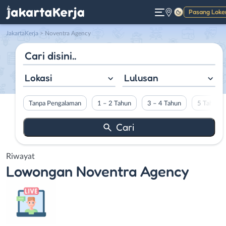
Pasang Loke
Gelap
JakartaKerja
>
Noventra Agency
Lokasi
Lulusan
Tanpa Pengalaman
1 – 2 Tahun
3 – 4 Tahun
5 Tahun L
Riwayat
Lowongan
Noventra Agency