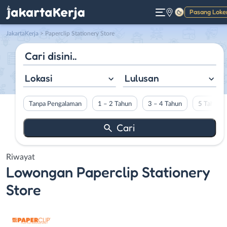
Pasang Loke
Gelap
JakartaKerja
>
Paperclip Stationery Store
Lokasi
Lulusan
Tanpa Pengalaman
1 – 2 Tahun
3 – 4 Tahun
5 Tahun L
Riwayat
Lowongan
Paperclip Stationery
Store