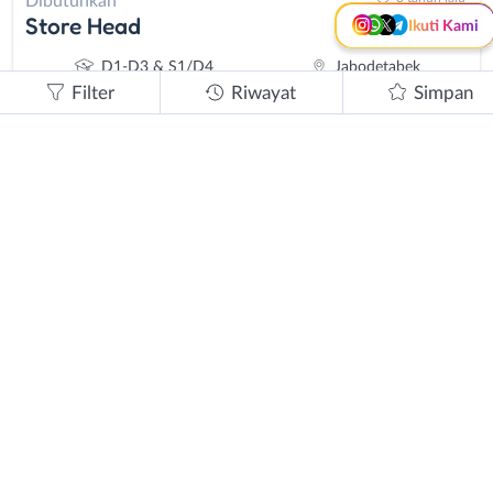
Dibutuhkan
Store Head
Ikuti Kami
D1-D3 & S1/D4
Jabodetabek
Filter
Riwayat
Simpan
3 tahun lalu
Dibutuhkan
Graphic Designer
D1-D3 & S1/D4
Jakarta Utara
3 tahun lalu
Dibutuhkan
Driver
SMA / SMK
Jakarta Utara
3 tahun lalu
Dibutuhkan
Store Head
D1-D3 & S1/D4
Jabodetabek
3 tahun lalu
Dibutuhkan
Driver