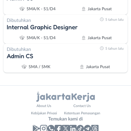
SMA/K - S1/D4
Jakarta Pusat
5 tahun lalu
Dibutuhkan
Internal Graphic Designer
SMA/K - S1/D4
Jakarta Pusat
5 tahun lalu
Dibutuhkan
Admin CS
SMA / SMK
Jakarta Pusat
Administrasi
Bebas
About Us
Contact Us
Ahli
(Remote
Kebijakan Privasi
Ketentuan Pemasangan
Gizi
Work)
Temukan kami di
Ahli
Bekasi
Kecantikan
Bogor