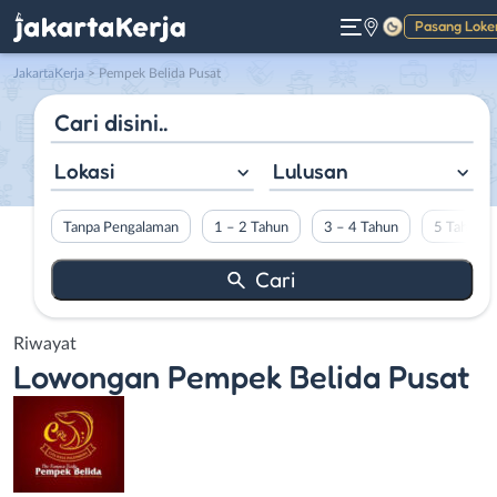
Pasang Loke
Gelap
JakartaKerja
>
Pempek Belida Pusat
Lokasi
Lulusan
Tanpa Pengalaman
1 – 2 Tahun
3 – 4 Tahun
5 Tahun L
Riwayat
Lowongan
Pempek Belida Pusat