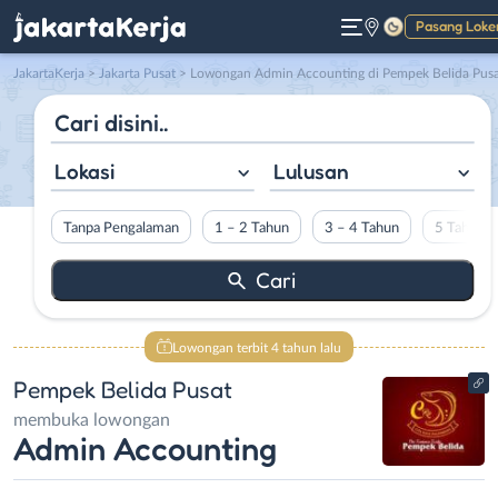
Pasang Loke
Gelap
JakartaKerja
>
Jakarta Pusat
> Lowongan Admin Accounting di Pempek Belida Pus
Lokasi
Lulusan
Tanpa Pengalaman
1 – 2 Tahun
3 – 4 Tahun
5 Tahun L
Lowongan terbit 4 tahun lalu
Pempek Belida Pusat
membuka lowongan
Admin Accounting