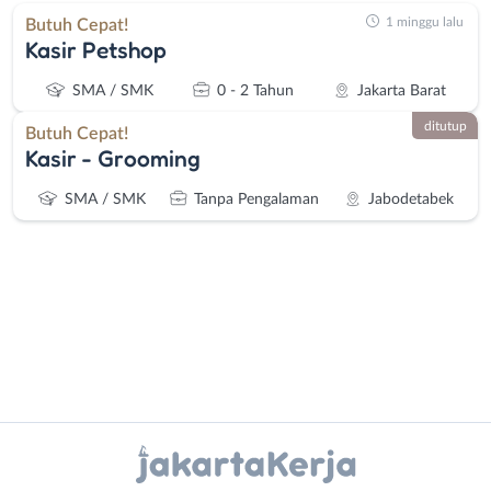
1 minggu lalu
Butuh Cepat!
Kasir Petshop
SMA / SMK
0 - 2 Tahun
Jakarta Barat
ditutup
Butuh Cepat!
Kasir - Grooming
SMA / SMK
Tanpa Pengalaman
Jabodetabek
Administrasi
Bebas
Ahli
(Remote
Instagram
WhatsApp
Gizi
Work)
Ahli
Bekasi
X - Twitter
Telegram
Kecantikan
Bogor
Analis
Depok
Kanal Lainnya..