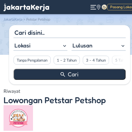
Pasang Loke
Gelap
JakartaKerja
>
Petstar Petshop
Lokasi
Lulusan
Tanpa Pengalaman
1 – 2 Tahun
3 – 4 Tahun
5 Tahun L
Riwayat
Lowongan
Petstar Petshop