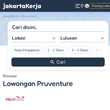
Pasang Loke
Gelap
JakartaKerja
>
Pruventure
Lokasi
Lulusan
Tanpa Pengalaman
1 – 2 Tahun
3 – 4 Tahun
5 Tahun L
Riwayat
Lowongan
Pruventure