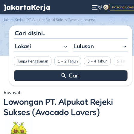
Pasang Loke
Gelap
JakartaKerja
>
PT. Alpukat Rejeki Sukses (Avocado Lovers)
Lokasi
Lulusan
Tanpa Pengalaman
1 – 2 Tahun
3 – 4 Tahun
5 Tahun L
Riwayat
Lowongan
PT. Alpukat Rejeki
Sukses (Avocado Lovers)