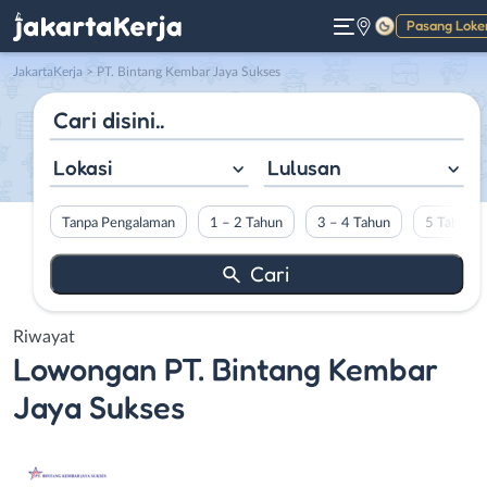
Pasang Loke
Gelap
JakartaKerja
>
PT. Bintang Kembar Jaya Sukses
Lokasi
Lulusan
Tanpa Pengalaman
1 – 2 Tahun
3 – 4 Tahun
5 Tahun L
Riwayat
Lowongan
PT. Bintang Kembar
Jaya Sukses