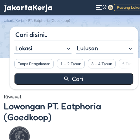
Pasang Loke
Gelap
JakartaKerja
>
PT. Eatphoria (Goedkoop)
Lokasi
Lulusan
Tanpa Pengalaman
1 – 2 Tahun
3 – 4 Tahun
5 Tahun L
Riwayat
Lowongan
PT. Eatphoria
(Goedkoop)