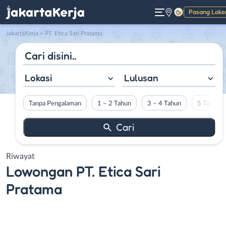
Pasang Loke
Gelap
JakartaKerja
>
PT. Etica Sari Pratama
Lokasi
Lulusan
Tanpa Pengalaman
1 – 2 Tahun
3 – 4 Tahun
5 Tahun L
Riwayat
Lowongan
PT. Etica Sari
Pratama