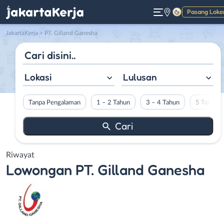
Pasang Loke
Gelap
JakartaKerja
>
PT. Gilland Ganesha
Lokasi
Lulusan
Tanpa Pengalaman
1 – 2 Tahun
3 – 4 Tahun
5 Tahun L
Riwayat
Lowongan
PT. Gilland Ganesha