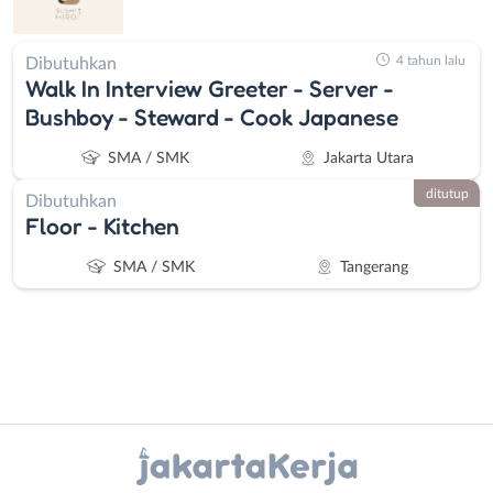
4 tahun lalu
Dibutuhkan
Walk In Interview Greeter - Server -
Bushboy - Steward - Cook Japanese
SMA / SMK
Jakarta Utara
ditutup
Dibutuhkan
Floor - Kitchen
SMA / SMK
Tangerang
Instagram
WhatsApp
Administrasi
Bebas
X - Twitter
Telegram
Ahli
(Remote
Gizi
Work)
Kanal Lainnya..
Ahli
Bekasi