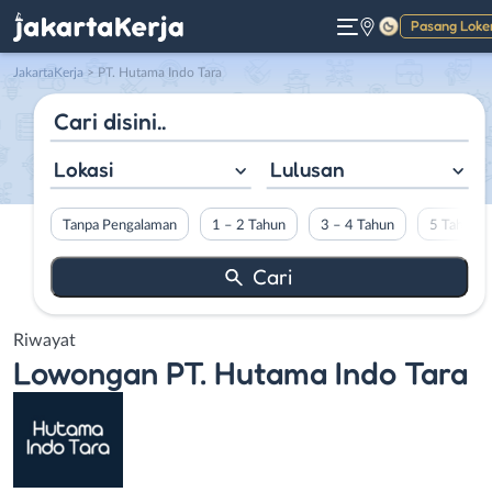
Pasang Loke
Gelap
JakartaKerja
>
PT. Hutama Indo Tara
Lokasi
Lulusan
Tanpa Pengalaman
1 – 2 Tahun
3 – 4 Tahun
5 Tahun L
Riwayat
Lowongan
PT. Hutama Indo Tara