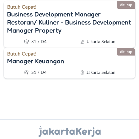
ditutup
Butuh Cepat!
Business Development Manager
Restoran/ Kuliner - Business Development
Manager Property
S1 / D4
Jakarta Selatan
ditutup
Butuh Cepat!
Manager Keuangan
S1 / D4
Jakarta Selatan
Instagram
WhatsApp
Administrasi
Bebas
Ahli
(Remote
X - Twitter
Telegram
Gizi
Work)
Kanal Lainnya..
Ahli
Bekasi