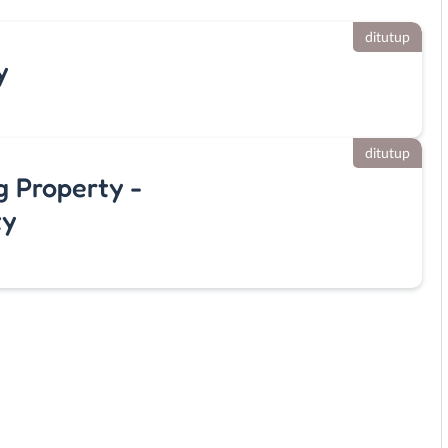
ditutup
y
ditutup
 Property -
ty