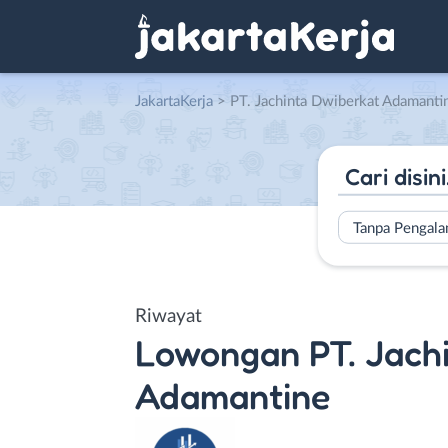
JakartaKerja
>
PT. Jachinta Dwiberkat Adamanti
Tanpa Pengal
Riwayat
Lowongan
PT. Jach
Adamantine