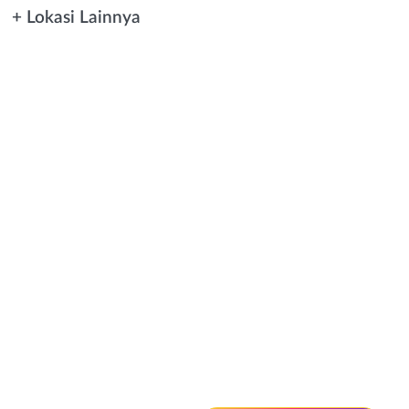
+ Lokasi Lainnya
Instagram
WhatsApp
X - Twitter
Telegram
Kanal Lainnya..