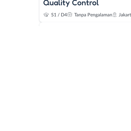
Quality Control
S1 / D4
Tanpa Pengalaman
Jakar
Dibutuhkan
Supir
SMA / SMK
0 - 2 Tahun
Jakarta 
Dibutuhkan
Staff Quality Control
S1 / D4
0 - 2 Tahun
Jakarta Timu
Dibutuhkan
Staff Quality Control
S1 / D4
Jakarta Timur
Dibutuhkan