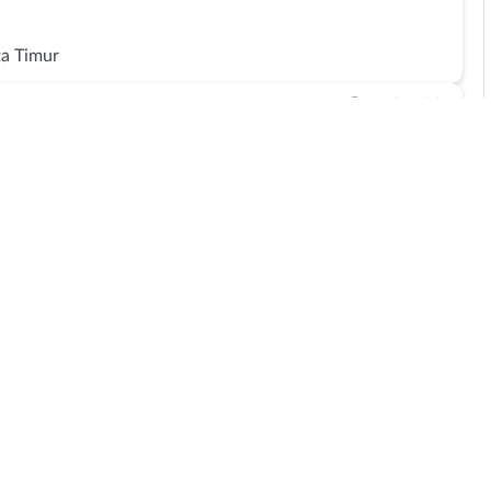
ta Timur
2 tahun lalu
Timur
2 tahun lalu
r
2 tahun lalu
2 tahun lalu