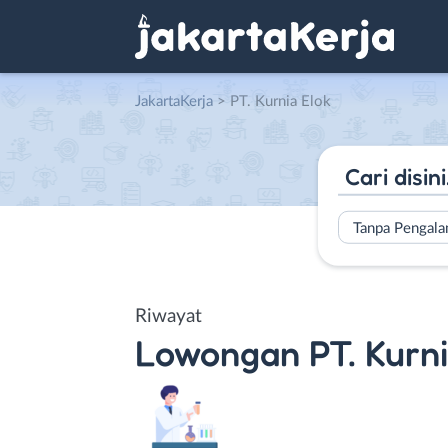
JakartaKerja
>
PT. Kurnia Elok
Tanpa Pengal
Riwayat
Lowongan
PT. Kurn