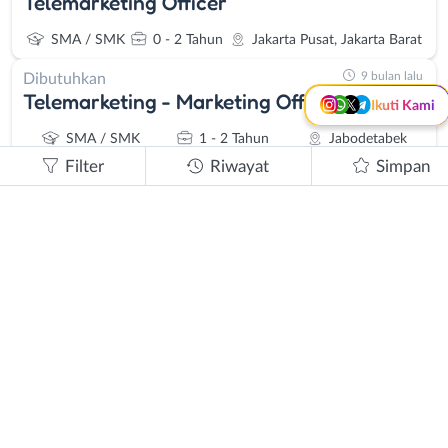
Telemarketing Officer
Kanal Lainnya..
SMA / SMK
0 - 2 Tahun
Jakarta Pusat, Jakarta Barat
9 bulan lalu
Dibutuhkan
Telemarketing - Marketing Officer
Ikuti Kami
SMA / SMK
1 - 2 Tahun
Jabodetabek
Filter
Riwayat
Simpan
10 bulan lalu
Dibutuhkan
Telemarketing - Direct Sales
SMA/K - S1/D4
1 - 2 Tahun
Jakarta Selatan, Tangerang
11 bulan lalu
Dibutuhkan
Telemarketing Perbankan
SMA / SMK
0 - 2 Tahun
Jabodetabek
11 bulan lalu
Dibutuhkan
Telemarketing
SMA / SMK
1 - 2 Tahun
Jakarta Selatan, Tangerang