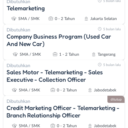
5 bulan lalu
Dibutuhkan
Telemarketing
SMA / SMK
0 - 2 Tahun
Jakarta Selatan
5 bulan lalu
Dibutuhkan
Company Business Program (Used Car
And New Car)
SMA / SMK
1 - 2 Tahun
Tangerang
5 bulan lalu
Dibutuhkan
Sales Motor - Telemarketing - Sales
Executive - Collection Officer
SMA / SMK
0 - 2 Tahun
Jabodetabek
ditutup
Dibutuhkan
Credit Marketing Officer - Telemarketing -
Branch Relationship Officer
SMA / SMK
0 - 2 Tahun
Jabodetabek