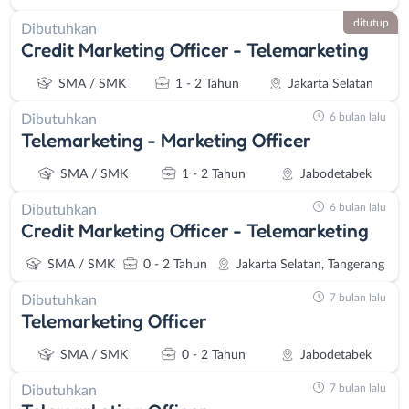
ditutup
Dibutuhkan
Credit Marketing Officer - Telemarketing
SMA / SMK
1 - 2 Tahun
Jakarta Selatan
6 bulan lalu
Dibutuhkan
Telemarketing - Marketing Officer
SMA / SMK
1 - 2 Tahun
Jabodetabek
6 bulan lalu
Dibutuhkan
Credit Marketing Officer - Telemarketing
SMA / SMK
0 - 2 Tahun
Jakarta Selatan, Tangerang
7 bulan lalu
Dibutuhkan
Telemarketing Officer
Instagram
WhatsApp
SMA / SMK
0 - 2 Tahun
Jabodetabek
7 bulan lalu
Dibutuhkan
X - Twitter
Telegram