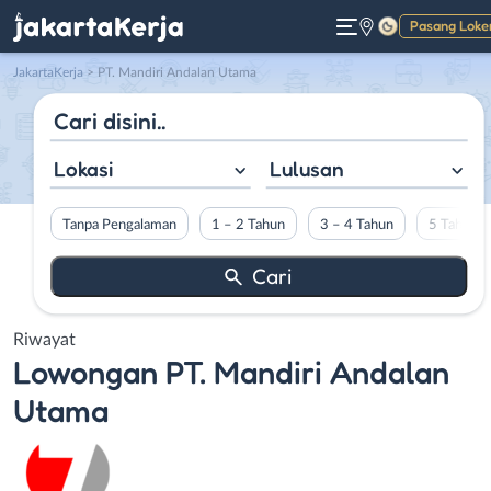
Pasang Loke
Gelap
JakartaKerja
>
PT. Mandiri Andalan Utama
Lokasi
Lulusan
Tanpa Pengalaman
1 – 2 Tahun
3 – 4 Tahun
5 Tahun L
Riwayat
Lowongan
PT. Mandiri Andalan
Utama