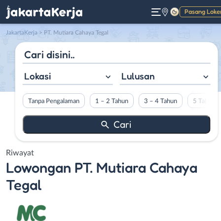
Pasang Loke
Gelap
JakartaKerja
>
PT. Mutiara Cahaya Tegal
Lokasi
Lulusan
Tanpa Pengalaman
1 – 2 Tahun
3 – 4 Tahun
5 Tahun L
Riwayat
Lowongan
PT. Mutiara Cahaya
Tegal