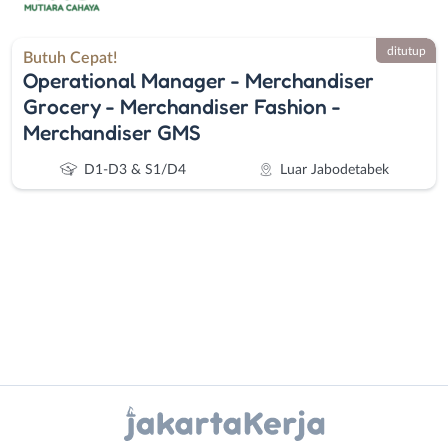
ditutup
Butuh Cepat!
Operational Manager - Merchandiser
Grocery - Merchandiser Fashion -
Merchandiser GMS
D1-D3 & S1/D4
Luar Jabodetabek
Administrasi
Bebas
Ahli
(Remote
Instagram
WhatsApp
Gizi
Work)
Ahli
Bekasi
X - Twitter
Telegram
Kecantikan
Bogor
Analis
Depok
Kanal Lainnya..
/
Jakarta