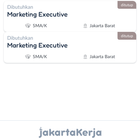
ditutup
Dibutuhkan
Marketing Executive
SMA/K
Jakarta Barat
ditutup
Dibutuhkan
Marketing Executive
SMA/K
Jakarta Barat
Administrasi
Bebas
Ahli
(Remote
Instagram
WhatsApp
Gizi
Work)
Ahli
Bekasi
X - Twitter
Telegram
Kecantikan
Bogor
Analis
Depok
Kanal Lainnya..