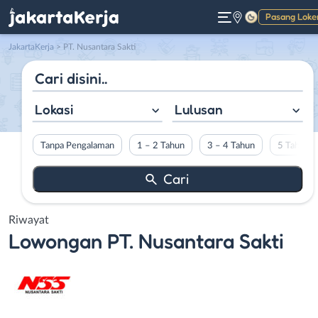
Pasang Loke
Gelap
JakartaKerja
>
PT. Nusantara Sakti
Lokasi
Lulusan
Tanpa Pengalaman
1 – 2 Tahun
3 – 4 Tahun
5 Tahun L
Riwayat
Lowongan
PT. Nusantara Sakti