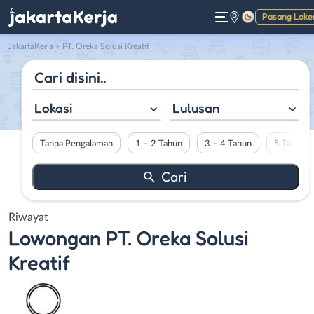
Pasang Loke
Gelap
JakartaKerja
>
PT. Oreka Solusi Kreatif
Lokasi
Lulusan
Tanpa Pengalaman
1 – 2 Tahun
3 – 4 Tahun
5 Tahun L
Riwayat
Lowongan
PT. Oreka Solusi
Kreatif