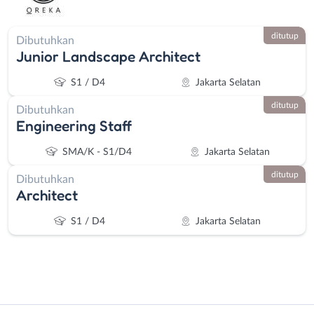
ditutup
Dibutuhkan
Junior Landscape Architect
S1 / D4
Jakarta Selatan
ditutup
Dibutuhkan
Engineering Staff
SMA/K - S1/D4
Jakarta Selatan
ditutup
Dibutuhkan
Architect
S1 / D4
Jakarta Selatan
Instagram
WhatsApp
Administrasi
Bebas
X - Twitter
Telegram