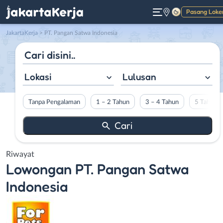
Pasang Loke
Gelap
JakartaKerja
>
PT. Pangan Satwa Indonesia
Lokasi
Lulusan
Tanpa Pengalaman
1 – 2 Tahun
3 – 4 Tahun
5 Tahun L
Riwayat
Lowongan
PT. Pangan Satwa
Indonesia