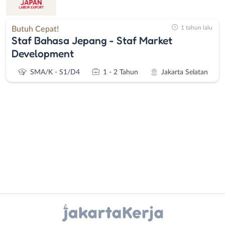
1 tahun lalu
Butuh Cepat!
Staf Bahasa Jepang - Staf Market
Development
SMA/K - S1/D4
1 - 2 Tahun
Jakarta Selatan
Administrasi
Bebas
Ahli
(Remote
Gizi
Work)
Instagram
WhatsApp
Ahli
Bekasi
Kecantikan
Bogor
X - Twitter
Telegram
Analis
Depok
/
Jakarta
Kanal Lainnya..
Peneliti
Barat