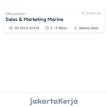
3 bulan lalu
Dibutuhkan
Sales & Marketing Marine
D1-D3 & S1/D4
1 - 4 Tahun
Jakarta Utara
Administrasi
Bebas
Ahli
(Remote
Gizi
Work)
Ahli
Bekasi
Instagram
WhatsApp
Kecantikan
Bogor
Analis
Depok
X - Twitter
Telegram
/
Jakarta
Peneliti
Barat
Kanal Lainnya..
Animator
Jakarta