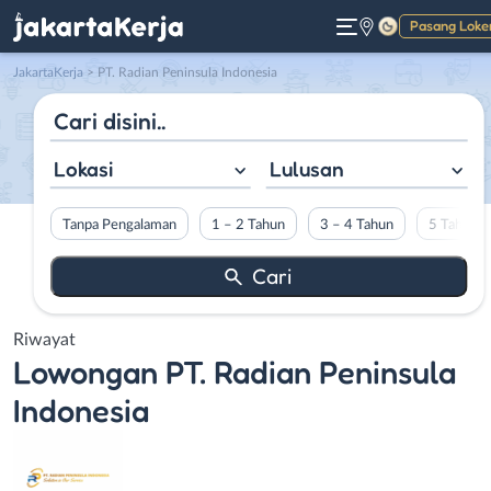
Pasang Loke
Gelap
JakartaKerja
>
PT. Radian Peninsula Indonesia
Lokasi
Lulusan
Tanpa Pengalaman
1 – 2 Tahun
3 – 4 Tahun
5 Tahun L
Riwayat
Lowongan
PT. Radian Peninsula
Indonesia