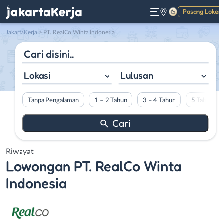
Pasang Loke
Gelap
JakartaKerja
>
PT. RealCo Winta Indonesia
Lokasi
Lulusan
Tanpa Pengalaman
1 – 2 Tahun
3 – 4 Tahun
5 Tahun L
Riwayat
Lowongan
PT. RealCo Winta
Indonesia