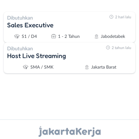
2 hari lalu
Dibutuhkan
Sales Executive
S1 / D4
1 - 2 Tahun
Jabodetabek
2 tahun lalu
Dibutuhkan
Host Live Streaming
SMA / SMK
Jakarta Barat
Instagram
WhatsApp
Administrasi
Bebas
Ahli
(Remote
X - Twitter
Telegram
Gizi
Work)
Ahli
Bekasi
Kanal Lainnya..
Kecantikan
Bogor