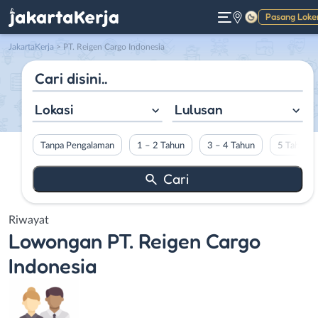
Pasang Loke
Gelap
JakartaKerja
>
PT. Reigen Cargo Indonesia
Lokasi
Lulusan
Tanpa Pengalaman
1 – 2 Tahun
3 – 4 Tahun
5 Tahun L
Riwayat
Lowongan
PT. Reigen Cargo
Indonesia