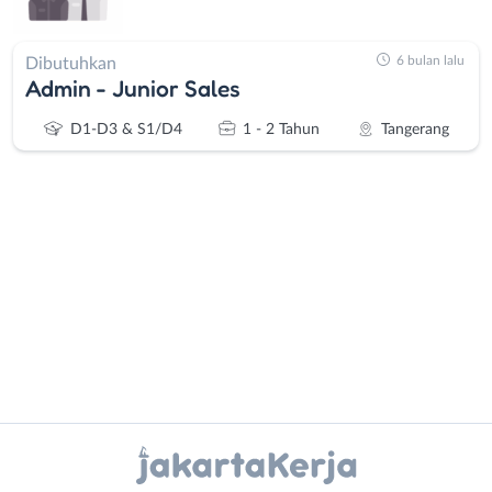
6 bulan lalu
Dibutuhkan
Admin - Junior Sales
D1-D3 & S1/D4
1 - 2 Tahun
Tangerang
Administrasi
Bebas
Ahli
(Remote
Gizi
Work)
Ahli
Bekasi
Instagram
WhatsApp
Kecantikan
Bogor
Analis
Depok
X - Twitter
Telegram
/
Jakarta
Peneliti
Barat
Kanal Lainnya..
Animator
Jakarta