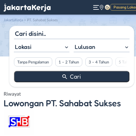
Pasang Loke
Gelap
JakartaKerja
>
PT. Sahabat Sukses
Lokasi
Lulusan
Tanpa Pengalaman
1 – 2 Tahun
3 – 4 Tahun
5 Tahun L
Riwayat
Lowongan
PT. Sahabat Sukses