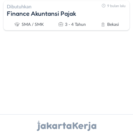
9 bulan lalu
Dibutuhkan
Finance Akuntansi Pajak
SMA / SMK
3 - 4 Tahun
Bekasi
Administrasi
Bebas
Ahli
(Remote
Gizi
Work)
Ahli
Bekasi
Kecantikan
Bogor
Analis
Depok
Instagram
WhatsApp
/
Jakarta
Peneliti
Barat
X - Twitter
Telegram
Animator
Jakarta
Apoteker
Pusat
Kanal Lainnya..
Arsitek
Jakarta