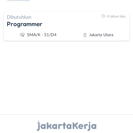
4 tahun lalu
Dibutuhkan
Programmer
SMA/K - S1/D4
Jakarta Utara
Administrasi
Bebas
Ahli
(Remote
Gizi
Work)
Ahli
Bekasi
Instagram
WhatsApp
Kecantikan
Bogor
Analis
Depok
X - Twitter
Telegram
/
Jakarta
Peneliti
Barat
Kanal Lainnya..
Animator
Jakarta