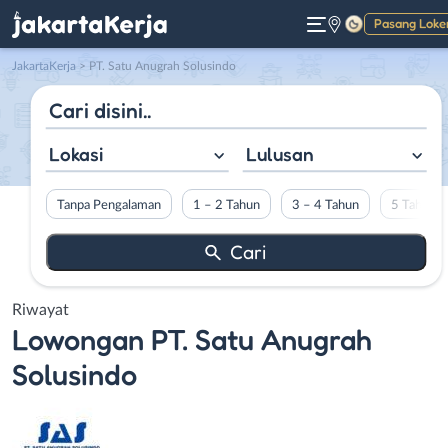
Pasang Loke
Gelap
JakartaKerja
>
PT. Satu Anugrah Solusindo
Lokasi
Lulusan
Tanpa Pengalaman
1 – 2 Tahun
3 – 4 Tahun
5 Tahun L
Riwayat
Lowongan
PT. Satu Anugrah
Solusindo