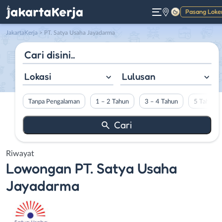
Pasang Loke
Gelap
JakartaKerja
>
PT. Satya Usaha Jayadarma
Lokasi
Lulusan
Tanpa Pengalaman
1 – 2 Tahun
3 – 4 Tahun
5 Tahun L
Riwayat
Lowongan
PT. Satya Usaha
Jayadarma