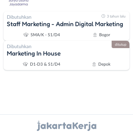
3 tahun lalu
Dibutuhkan
Staff Marketing - Admin Digital Marketing
SMA/K - S1/D4
Bogor
ditutup
Dibutuhkan
Marketing In House
D1-D3 & S1/D4
Depok
Instagram
WhatsApp
Administrasi
Bebas
Ahli
(Remote
X - Twitter
Telegram
Gizi
Work)
Ahli
Bekasi
Kanal Lainnya..
Kecantikan
Bogor