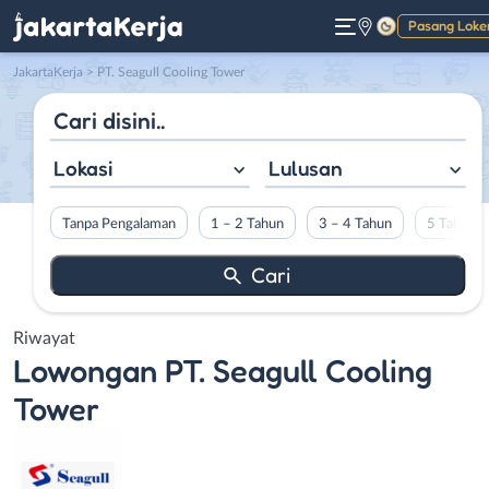
Pasang Loke
Gelap
JakartaKerja
>
PT. Seagull Cooling Tower
Lokasi
Lulusan
Tanpa Pengalaman
1 – 2 Tahun
3 – 4 Tahun
5 Tahun L
Riwayat
Lowongan
PT. Seagull Cooling
Tower