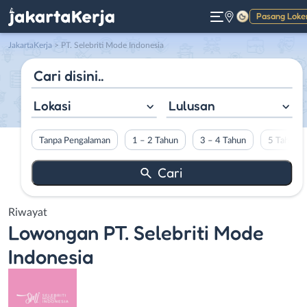
Pasang Loke
Gelap
JakartaKerja
>
PT. Selebriti Mode Indonesia
Lokasi
Lulusan
Tanpa Pengalaman
1 – 2 Tahun
3 – 4 Tahun
5 Tahun L
Riwayat
Lowongan
PT. Selebriti Mode
Indonesia