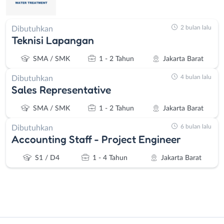
2 bulan lalu
Dibutuhkan
Teknisi Lapangan
SMA / SMK
1 - 2 Tahun
Jakarta Barat
4 bulan lalu
Dibutuhkan
Sales Representative
SMA / SMK
1 - 2 Tahun
Jakarta Barat
6 bulan lalu
Dibutuhkan
Accounting Staff - Project Engineer
S1 / D4
1 - 4 Tahun
Jakarta Barat
Instagram
WhatsApp
Administrasi
Bebas
X - Twitter
Telegram