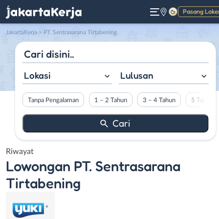
Pasang Loke
Gelap
JakartaKerja
>
PT. Sentrasarana Tirtabening
Lokasi
Lulusan
Tanpa Pengalaman
1 – 2 Tahun
3 – 4 Tahun
5 Tahun L
Riwayat
Lowongan
PT. Sentrasarana
Tirtabening