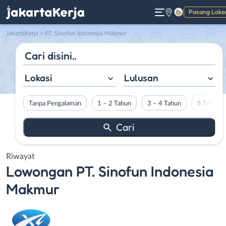
Pasang Loke
Gelap
JakartaKerja
>
PT. Sinofun Indonesia Makmur
Lokasi
Lulusan
Tanpa Pengalaman
1 – 2 Tahun
3 – 4 Tahun
5 Tahun L
Riwayat
Lowongan
PT. Sinofun Indonesia
Makmur