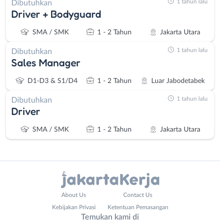
1 tahun lalu
Dibutuhkan
Driver + Bodyguard
SMA / SMK
1 - 2 Tahun
Jakarta Utara
1 tahun lalu
Dibutuhkan
Sales Manager
D1-D3 & S1/D4
1 - 2 Tahun
Luar Jabodetabek
1 tahun lalu
Dibutuhkan
Driver
SMA / SMK
1 - 2 Tahun
Jakarta Utara
Administrasi
Bebas
About Us
Contact Us
Ahli
(Remote
Kebijakan Privasi
Ketentuan Pemasangan
Gizi
Work)
Temukan kami di