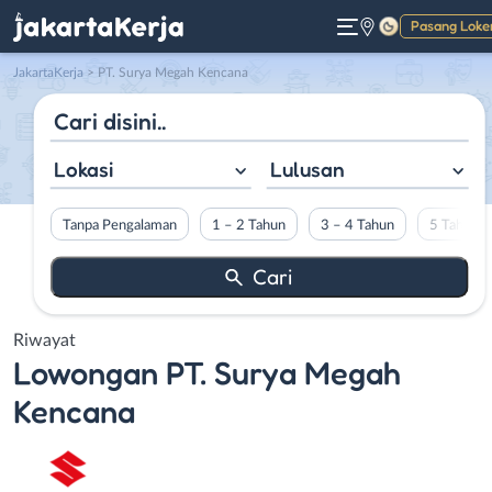
Pasang Loke
Gelap
JakartaKerja
>
PT. Surya Megah Kencana
Lokasi
Lulusan
Tanpa Pengalaman
1 – 2 Tahun
3 – 4 Tahun
5 Tahun L
Riwayat
Lowongan
PT. Surya Megah
Kencana