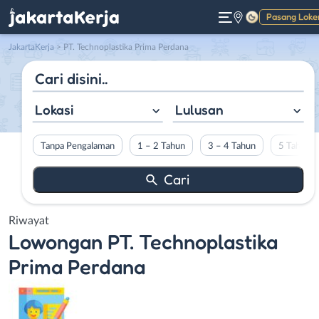
Pasang Loke
Gelap
JakartaKerja
>
PT. Technoplastika Prima Perdana
Lokasi
Lulusan
Tanpa Pengalaman
1 – 2 Tahun
3 – 4 Tahun
5 Tahun L
Riwayat
Lowongan
PT. Technoplastika
Prima Perdana