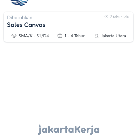
2 tahun lalu
Dibutuhkan
Sales Canvas
SMA/K - S1/D4
1 - 4 Tahun
Jakarta Utara
Administrasi
Bebas
Ahli
(Remote
Gizi
Work)
Ahli
Bekasi
Instagram
WhatsApp
Kecantikan
Bogor
Analis
Depok
X - Twitter
Telegram
/
Jakarta
Peneliti
Barat
Kanal Lainnya..
Animator
Jakarta