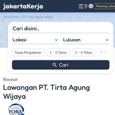
Pasang Loke
Gelap
JakartaKerja
>
PT. Tirta Agung Wijaya
Lokasi
Lulusan
Tanpa Pengalaman
1 – 2 Tahun
3 – 4 Tahun
5 Tahun L
Riwayat
Lowongan
PT. Tirta Agung
Wijaya